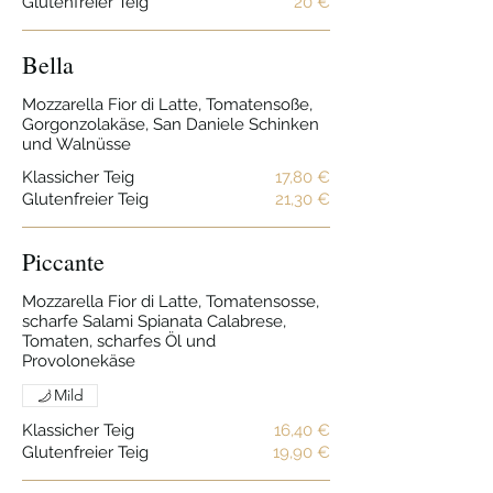
Glutenfreier Teig
20 €
Bella
Mozzarella Fior di Latte, Tomatensoße,
Gorgonzolakäse, San Daniele Schinken
und Walnüsse
Klassicher Teig
17,80 €
Glutenfreier Teig
21,30 €
Piccante
Mozzarella Fior di Latte, Tomatensosse,
scharfe Salami Spianata Calabrese,
Tomaten, scharfes Öl und
Provolonekäse
Mild
Klassicher Teig
16,40 €
Glutenfreier Teig
19,90 €