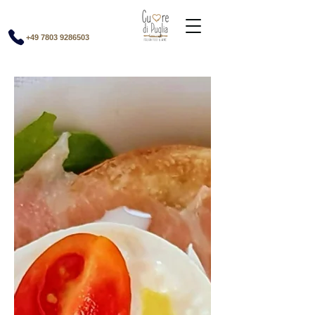
+49 7803 9286503